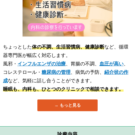
ちょっとした
体の不調、生活習慣病、健康診断
など、循環
器専門医が幅広く対応します。
風邪・
インフルエンザの治療
、胃腸の不調、
血圧が高い
、
コレステロール・
糖尿病の管理
、病気の予防、
紹介状の作
成
など、気軽に話し合うことができます。
睡眠も、内科も、ひとつのクリニックで相談できます。
もっと見る
診療内容