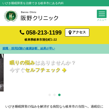
いびき睡眠障害を治療できる岐阜市にある内科
058-213-1199
アクセス
岐阜県岐阜市清住町1-22
発熱・咳など風邪症状の診察を受けられます
眠りの悩み
はありませんか？
今すぐ
セルフチェック
いびき睡眠障害の悩みを解消する病院なら岐阜市の当院へ。過眠症に