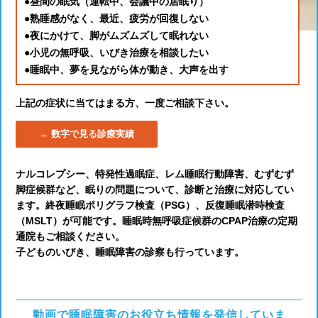
●昼間の眠気（運転中、会議中の居眠り）
●熟睡感がなく、最近、疲労が回復しない
●夜にかけて、脚がムズムズして眠れない
●小児の無呼吸、いびき治療を相談したい
●睡眠中、夢を見ながら体が動き、大声を出す
上記の症状に当てはまる方、一度ご相談下さい。
数字で見る診療実績
ナルコレプシー、特発性過眠症、レム睡眠行動障害、むずむず
脚症候群など、眠りの問題について、診断と治療に対応してい
ます。終夜睡眠ポリグラフ検査（PSG）、反復睡眠潜時検査
（MSLT）が可能です。睡眠時無呼吸症候群のCPAP治療の定期
通院もご相談ください。
子どものいびき、睡眠障害の診察も行っています。
動画で睡眠障害のお役立ち情報を発信していま