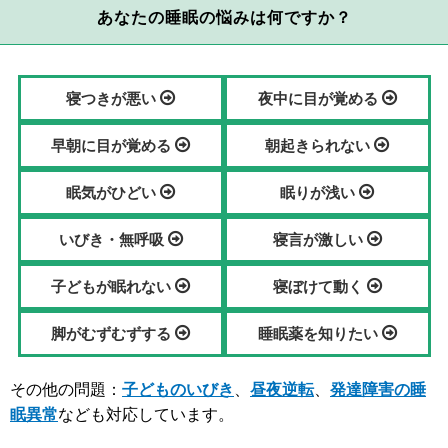
あなたの睡眠の悩みは何ですか？
寝つきが悪い
夜中に目が覚める
早朝に目が覚める
朝起きられない
眠気がひどい
眠りが浅い
いびき・無呼吸
寝言が激しい
子どもが眠れない
寝ぼけて動く
脚がむずむずする
睡眠薬を知りたい
その他の問題：
子どものいびき
、
昼夜逆転
、
発達障害の睡
眠異常
なども対応しています。