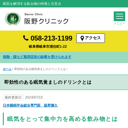
眠気を解消する飲み物の特徴と注意点
058-213-1199
アクセス
岐阜県岐阜市清住町1-22
発熱・咳など風邪症状の診察を受けられます
ホーム
即効性のある眠気覚ましのドリンクとは
即効性のある眠気覚ましのドリンクとは
最終更新日
2024/07/15
日本睡眠学会総合専門医 阪野勝久
眠気をとって集中力を高める飲み物とは