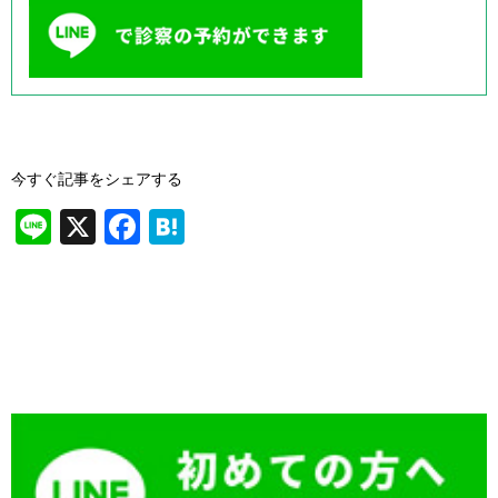
今すぐ記事をシェアする
Li
X
F
H
n
a
at
e
c
e
e
n
b
a
o
o
k