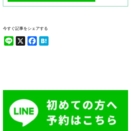
今すぐ記事をシェアする
Li
X
F
H
n
a
at
e
c
e
e
n
b
a
o
o
k