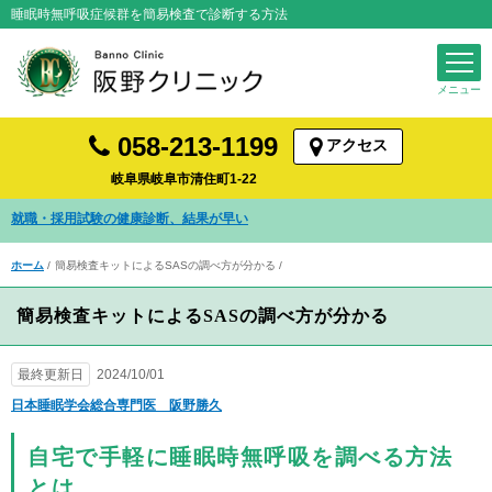
睡眠時無呼吸症候群を簡易検査で診断する方法
058-213-1199
アクセス
岐阜県岐阜市清住町1-22
発熱・咳など風邪症状の診察を受けられます
ホーム
簡易検査キットによるSASの調べ方が分かる
簡易検査キットによるSASの調べ方が分かる
最終更新日
2024/10/01
日本睡眠学会総合専門医 阪野勝久
自宅で手軽に睡眠時無呼吸を調べる方法
とは