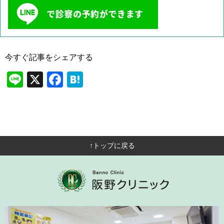
今すぐ記事をシェアする
Li
X
F
H
n
a
at
e
c
e
e
n
b
a
↑トップに戻る
o
o
k