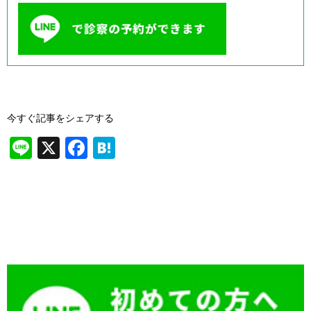
今すぐ記事をシェアする
Li
X
F
H
n
a
at
e
c
e
e
n
b
a
o
o
k