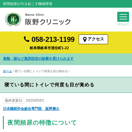
夜間頻尿が引き起こす睡眠障害
058-213-1199
アクセス
岐阜県岐阜市清住町1-22
発熱・咳など風邪症状の診察を受けられます
ホーム
寝ている間にトイレで何度も目が覚める
寝ている間にトイレで何度も目が覚める
最終更新日
2025/05/01
日本睡眠学会総合専門医 阪野勝久
夜間頻尿の特徴について