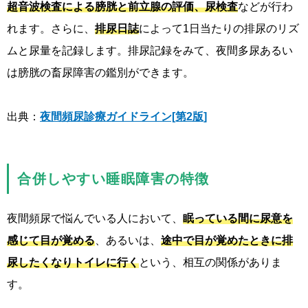
超音波検査による膀胱と前立腺の評価、尿検査
などが行わ
れます。さらに、
排尿日誌
によって1日当たりの排尿のリズ
ムと尿量を記録します。排尿記録をみて、夜間多尿あるい
は膀胱の畜尿障害の鑑別ができます。
出典：
夜間頻尿診療ガイドライン[第2版]
合併しやすい睡眠障害の特徴
夜間頻尿で悩んでいる人において、
眠っている間に尿意を
感じて目が覚める
、あるいは、
途中で目が覚めたときに排
尿したくなりトイレに行く
という、相互の関係がありま
す。