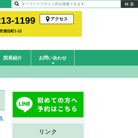
13-1199
アクセス
清住町1-22
院長紹介
お問い合わせ
発熱・咳など風邪症状の診察
久
リンク