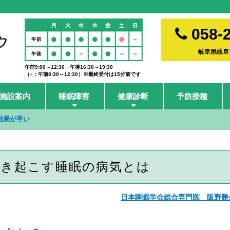
058-2
岐阜県岐阜市
午前9:00～12:30 午後16:30～19:30
（
●
：午前8:30～12:30）※最終受付は15分前です
施設案内
睡眠障害
健康診断
予防接種
結果が早い
引き起こす睡眠の病気とは
日本睡眠学会総合専門医 阪野勝