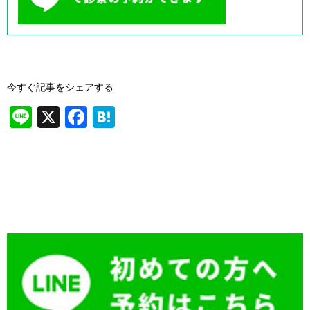
今すぐ記事をシェアする
Li
X
F
H
n
a
at
e
c
e
e
n
b
a
o
o
k