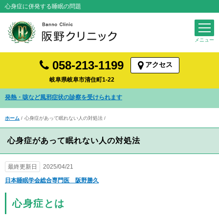
心身症に併発する睡眠の問題
058-213-1199
アクセス
岐阜県岐阜市清住町1-22
発熱・咳など風邪症状の診察を受けられます
ホーム
心身症があって眠れない人の対処法
心身症があって眠れない人の対処法
最終更新日
2025/04/21
日本睡眠学会総合専門医 阪野勝久
心身症とは