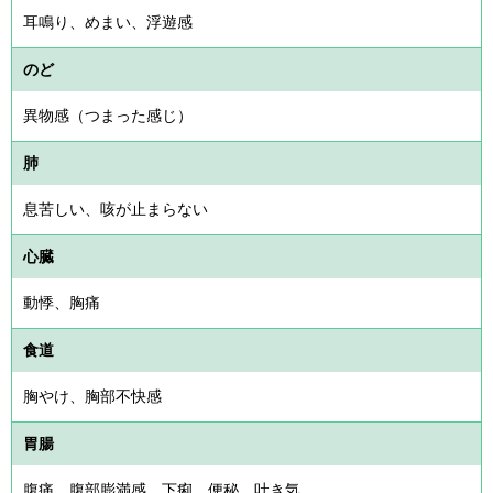
耳鳴り、めまい、浮遊感
のど
異物感（つまった感じ）
肺
息苦しい、咳が止まらない
心臓
動悸、胸痛
食道
胸やけ、胸部不快感
胃腸
腹痛、腹部膨満感、下痢、便秘、吐き気