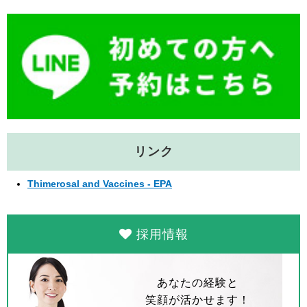
o
o
k
リンク
Thimerosal and Vaccines - EPA
採用情報
あなたの経験と
笑顔が活かせます！