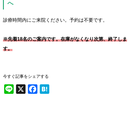
へ
診療時間内にご来院ください。予約は不要です。
※先着18名のご案内です。在庫
がなくなり次第、終了しま
す。
今すぐ記事をシェアする
Li
X
F
H
n
a
at
e
c
e
e
n
b
a