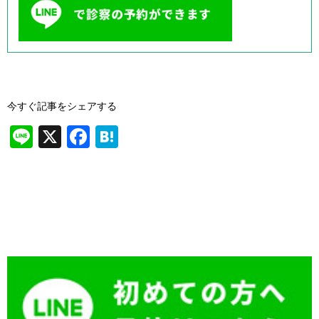
今すぐ記事をシェアする
Li
X
F
H
n
a
at
e
c
e
e
n
b
a
o
o
k