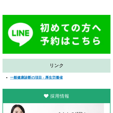
b
a
o
o
k
リンク
一般健康診断の項目 - 厚生労働省
採用情報