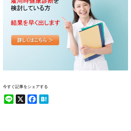
今すぐ記事をシェアする
Li
X
F
H
n
a
at
e
c
e
e
n