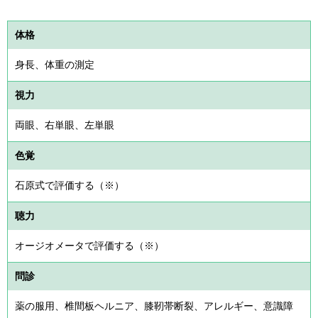
体格
身長、体重の測定
視力
両眼、右単眼、左単眼
色覚
石原式で評価する（※）
聴力
オージオメータで評価する（※）
問診
薬の服用、椎間板ヘルニア、膝靭帯断裂、アレルギー、意識障