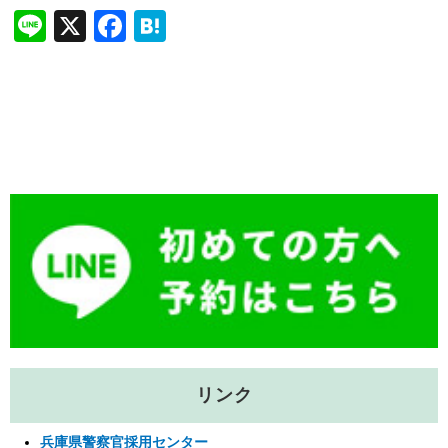
Li
X
F
H
n
a
at
e
c
e
e
n
b
a
o
o
k
リンク
兵庫県警察官採用センター