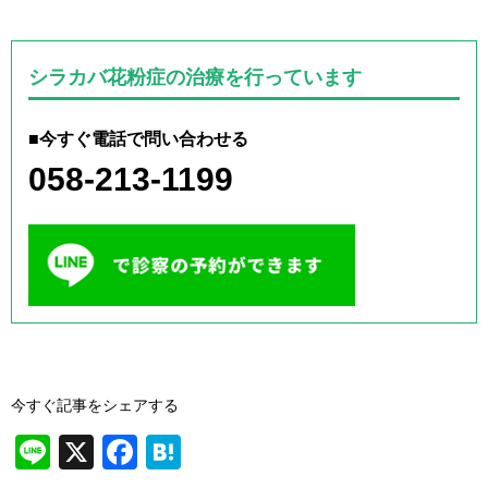
シラカバ花粉症の治療を行っています
■今すぐ電話で問い合わせる
058-213-1199
今すぐ記事をシェアする
Li
X
F
H
n
a
at