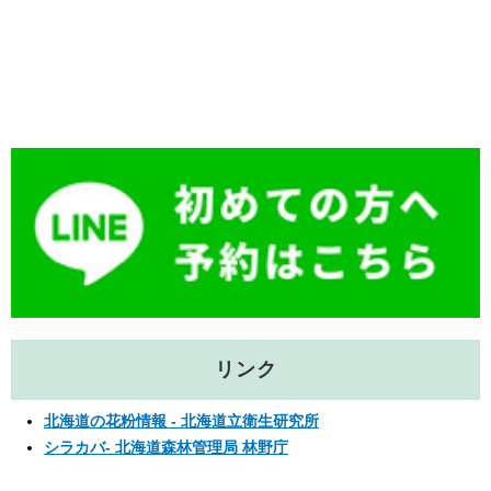
e
c
e
e
n
b
a
o
o
k
リンク
北海道の花粉情報 - 北海道立衛生研究所
シラカバ- 北海道森林管理局 林野庁